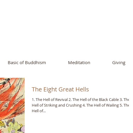
ational Buddhist A
and Buddhist Center
of Southern 
Basic of Buddhism
Meditation
Giving
The Eight Great Hells
1. The Hell of Revival 2. The Hell of the Black Cable 3. The
Hell of Striking and Crushing 4. The Hell of Wailing 5. The
Hell of...