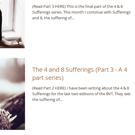
(Read Part 3 HERE) This is the final part of the 4 & 8
Sufferings series. This month I continue with Sufferings 7
and 8, the suffering of...
The 4 and 8 Sufferings (Part 3 - A 4
part series)
(Read Part 2 HERE) I have been writing about the 4 & 8
Sufferings for the last two editions of the BVT. They were
the suffering of...