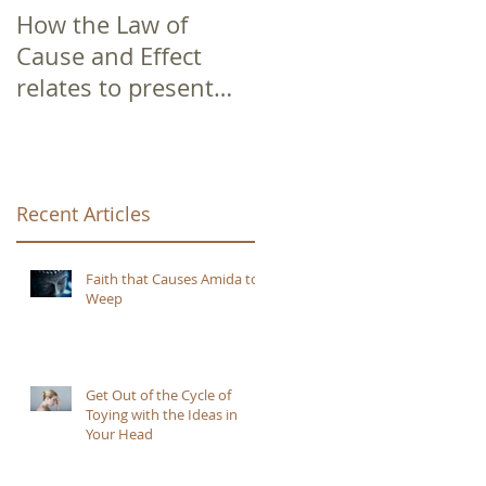
How the Law of
Cause and Effect
relates to present
moment awareness
g
Recent Articles
Faith that Causes Amida to
Weep
Get Out of the Cycle of
Toying with the Ideas in
Your Head