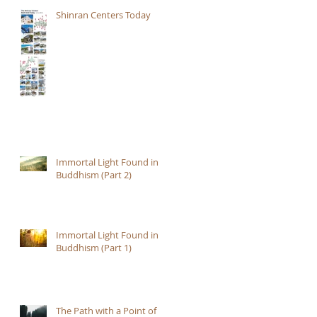
Shinran Centers Today
Immortal Light Found in
Buddhism (Part 2)
Immortal Light Found in
Buddhism (Part 1)
The Path with a Point of