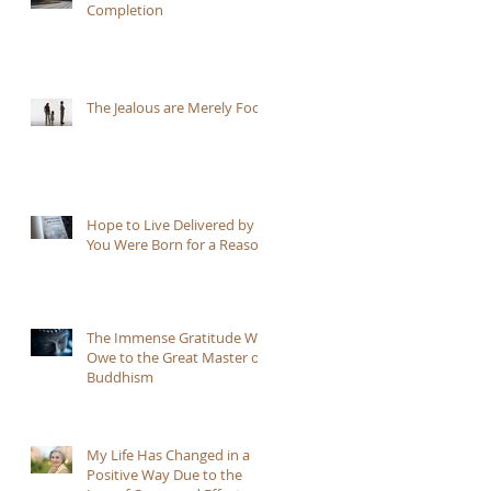
Completion
The Jealous are Merely Fools
Hope to Live Delivered by
You Were Born for a Reason
The Immense Gratitude We
Owe to the Great Master of
Buddhism
p
My Life Has Changed in a
Positive Way Due to the