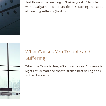
Buddhism is the teaching of “bakku yoraku.” In other
words, Sakyamuni Buddha’s lifetime teachings are about
eliminating suffering (bakku)...
What Causes You Trouble and
Suffering?
When the Cause is clear, a Solution to Your Problems is in
Sight Let us read one chapter from a best-selling book
written by Kazushi...