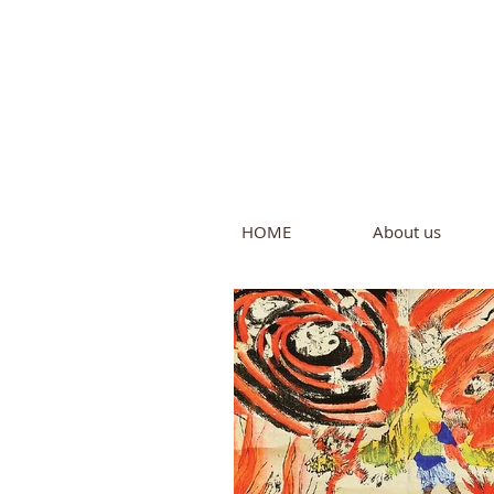
Intern
by Pure L
HOME
About us