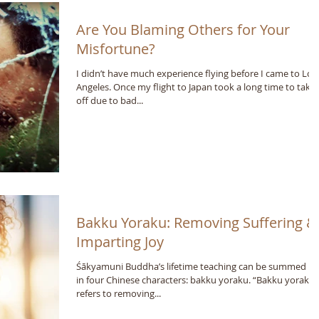
Are You Blaming Others for Your
Misfortune?
I didn’t have much experience flying before I came to Los
Angeles. Once my flight to Japan took a long time to take
off due to bad...
Bakku Yoraku: Removing Suffering &
Imparting Joy
Śākyamuni Buddha’s lifetime teaching can be summed u
in four Chinese characters: bakku yoraku. “Bakku yoraku”
refers to removing...