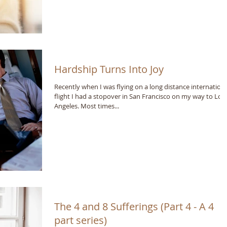
Hardship Turns Into Joy
Recently when I was flying on a long distance internation
flight I had a stopover in San Francisco on my way to Los
Angeles. Most times...
The 4 and 8 Sufferings (Part 4 - A 4
part series)