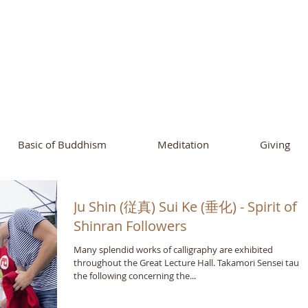
ational Buddhist A
and Buddhist Center
of Southern 
Basic of Buddhism
Meditation
Giving
Ju Shin (従真) Sui Ke (垂化) - Spirit of
Shinran Followers
Many splendid works of calligraphy are exhibited
throughout the Great Lecture Hall. Takamori Sensei taug
the following concerning the...