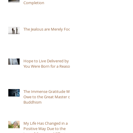
Completion
The Jealous are Merely Fools
Hope to Live Delivered by
You Were Born for a Reason
The Immense Gratitude We
Owe to the Great Master of
Buddhism
My Life Has Changed in a
Positive Way Due to the