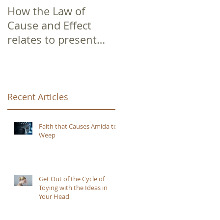
How the Law of
Cause and Effect
relates to present
moment awareness
.
Recent Articles
Faith that Causes Amida to
Weep
Get Out of the Cycle of
Toying with the Ideas in
Your Head