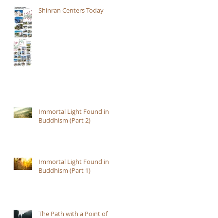
Shinran Centers Today
Immortal Light Found in
Buddhism (Part 2)
Immortal Light Found in
Buddhism (Part 1)
The Path with a Point of