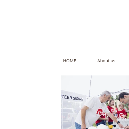
Intern
by Pure L
HOME
About us