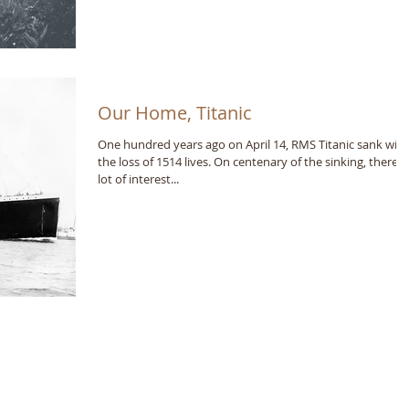
Our Home, Titanic
One hundred years ago on April 14, RMS Titanic sank with
the loss of 1514 lives. On centenary of the sinking, there is
lot of interest...