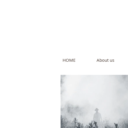
Intern
by Pure L
HOME
About us