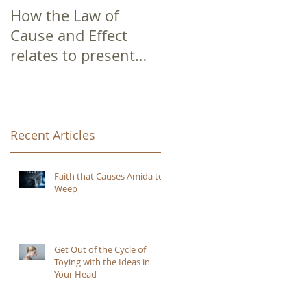
How the Law of
Cause and Effect
relates to present
moment awareness
 a
Recent Articles
Faith that Causes Amida to
Weep
Get Out of the Cycle of
Toying with the Ideas in
Your Head