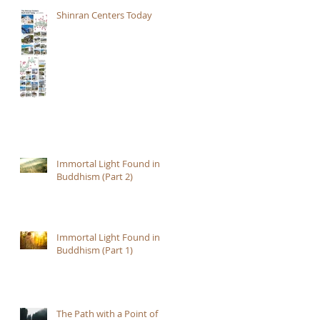
Shinran Centers Today
Immortal Light Found in
Buddhism (Part 2)
Immortal Light Found in
Buddhism (Part 1)
The Path with a Point of