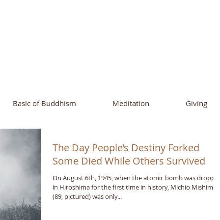
ational Buddhist A
and Buddhist Center
of Southern 
Basic of Buddhism
Meditation
Giving
The Day People’s Destiny Forked
Some Died While Others Survived
On August 6th, 1945, when the atomic bomb was droppe
in Hiroshima for the first time in history, Michio Mishima
(89, pictured) was only...