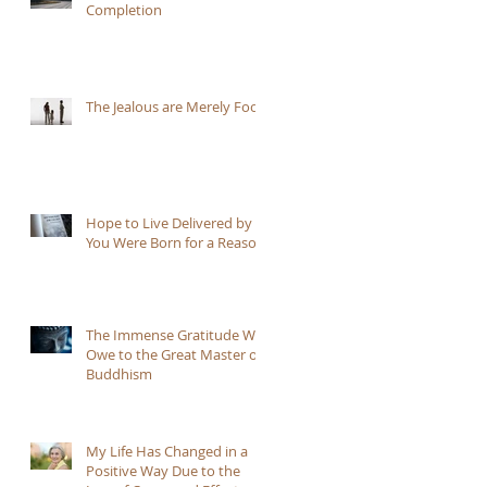
Completion
The Jealous are Merely Fools
Hope to Live Delivered by
You Were Born for a Reason
The Immense Gratitude We
Owe to the Great Master of
Buddhism
My Life Has Changed in a
Positive Way Due to the